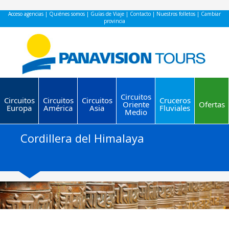
Acceso agencias
|
Quiénes somos
|
Guías de Viaje
|
Contacto
|
Nuestros folletos
|
Cambiar
provincia
Circuitos
Circuitos
Circuitos
Circuitos
Cruceros
Oriente
Ofertas
Europa
América
Asia
Fluviales
Medio
Cordillera del Himalaya