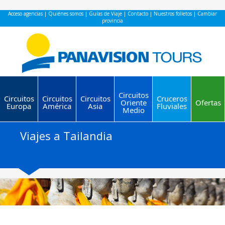
Acceso agencias
|
Quiénes somos
|
Guías de Viaje
|
Contacto
|
Nuestros folletos
|
Cambiar
provincia
Circuitos
Circuitos
Circuitos
Circuitos
Cruceros
Oriente
Ofertas
Europa
América
Asia
Fluviales
Medio
Viajes a Tailandia