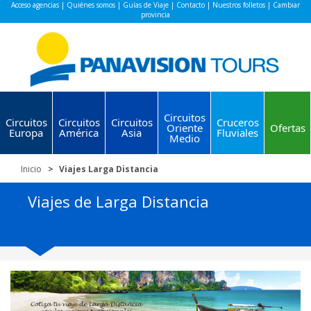
Acceso agencias
|
Quiénes somos
|
Guías de Viaje
|
Contacto
|
Nuestros folletos
|
Cambiar
provincia
Circuitos
Circuitos
Circuitos
Circuitos
Cruceros
Oriente
Ofertas
Europa
América
Asia
Fluviales
Medio
Inicio
Viajes Larga Distancia
Viajes de Larga Distancia