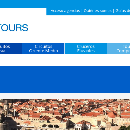
Acceso agencias
|
Quiénes somos
|
Guías d
cuitos
Circuitos
Cruceros
Tou
sia
Oriente Medio
Fluviales
Compo