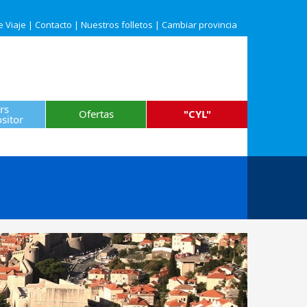
e Viaje
|
Contacto
|
Nuestros folletos
|
Cambiar provincia
rs
Ofertas
"CYL"
sitor