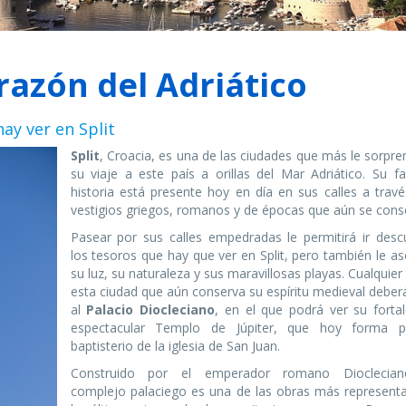
orazón del Adriático
ay ver en Split
Split
, Croacia, es una de las ciudades que más le sorpr
su viaje a este país a orillas del Mar Adriático. Su fa
historia está presente hoy en día en sus calles a travé
vestigios griegos, romanos y de épocas que aún se cons
Pasear por sus calles empedradas le permitirá ir desc
los tesoros que hay que ver en Split, pero también le a
su luz, su naturaleza y sus maravillosas playas. Cualquier
esta ciudad que aún conserva su espíritu medieval deberá
al
Palacio Diocleciano
, en el que podrá ver su fortal
espectacular Templo de Júpiter, que hoy forma p
baptisterio de la iglesia de San Juan.
Construido por el emperador romano Dioclecian
complejo palaciego es una de las obras más representa