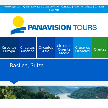
Acceso agencias
|
Quiénes somos
|
Guías de Viaje
|
Contacto
|
Nuestros folletos
|
Cambiar
provincia
Circuitos
Circuitos
Circuitos
Circuitos
Cruceros
Oriente
Ofertas
Europa
América
Asia
Fluviales
Medio
Basilea, Suiza