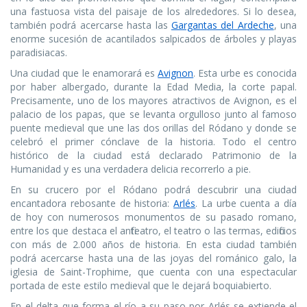
una fastuosa vista del paisaje de los alrededores. Si lo desea,
también podrá acercarse hasta las
Gargantas del Ardeche
, una
enorme sucesión de acantilados salpicados de árboles y playas
paradisiacas.
Una ciudad que le enamorará es
Avignon
. Esta urbe es conocida
por haber albergado, durante la Edad Media, la corte papal.
Precisamente, uno de los mayores atractivos de Avignon, es el
palacio de los papas, que se levanta orgulloso junto al famoso
puente medieval que une las dos orillas del Ródano y donde se
celebró el primer cónclave de la historia. Todo el centro
histórico de la ciudad está declarado Patrimonio de la
Humanidad y es una verdadera delicia recorrerlo a pie.
En su crucero por el Ródano podrá descubrir una ciudad
encantadora rebosante de historia:
Arlés
. La urbe cuenta a día
de hoy con numerosos monumentos de su pasado romano,
entre los que destaca el anfiteatro, el teatro o las termas, edificios
con más de 2.000 años de historia. En esta ciudad también
podrá acercarse hasta una de las joyas del románico galo, la
iglesia de Saint-Trophime, que cuenta con una espectacular
portada de este estilo medieval que le dejará boquiabierto.
En el delta que forma el río a su paso por Arlés se extiende el