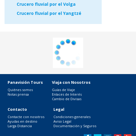
Crucero fluvial por el Volga
Crucero fluvial por el Yangtzé
Panavisión Tours
Viaja con Nosotros
Quiénes somos
Guías de Viaje
Notas prensa
Enlaces de Interés
Cambio de Divisas
Contacto
Legal
Contacte con nosotros
Condiciones generales
Ayudas en destino
Aviso Legal
Larga Distancia
Documentación y Seguros