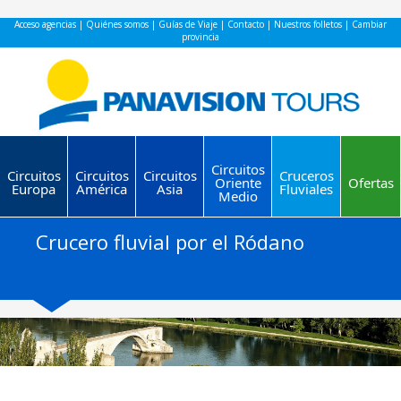
Acceso agencias
|
Quiénes somos
|
Guías de Viaje
|
Contacto
|
Nuestros folletos
|
Cambiar
provincia
Circuitos
Circuitos
Circuitos
Circuitos
Cruceros
Oriente
Ofertas
Europa
América
Asia
Fluviales
Medio
Crucero fluvial por el Ródano