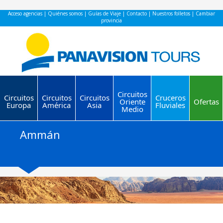
Acceso agencias
|
Quiénes somos
|
Guías de Viaje
|
Contacto
|
Nuestros folletos
|
Cambiar
provincia
Circuitos
Circuitos
Circuitos
Circuitos
Cruceros
Oriente
Ofertas
Europa
América
Asia
Fluviales
Medio
Ammán