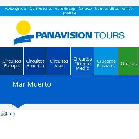
Acceso agencias
|
Quiénes somos
|
Guías de Viaje
|
Contacto
|
Nuestros folletos
|
Cambiar
provincia
Circuitos
Circuitos
Circuitos
Circuitos
Cruceros
Oriente
Ofertas
Europa
América
Asia
Fluviales
Medio
Mar Muerto