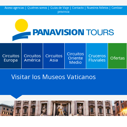
Acceso agencias
|
Quiénes somos
|
Guías de Viaje
|
Contacto
|
Nuestros folletos
|
Cambiar
provincia
Circuitos
Circuitos
Circuitos
Circuitos
Cruceros
Oriente
Ofertas
Europa
América
Asia
Fluviales
Medio
Visitar los Museos Vaticanos