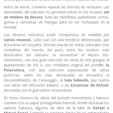
Antes de entrar, conviene repasar las normas de vestuario. Las
autoridades del Vaticano no permiten entrar en los museos
sin
un mínimo de decoro
. Evite las minifaldas, pantalones cortos,
gorras y camisetas sin mangas para no ser rechazado en la
entrada.
Los Museos Vaticanos están compuestos en realidad por
varios museos
, cada cual con una temática diferenciada, que
al ponerse en conjunto, forman una de las visitas culturales más
completas del mundo. Así pues, entre los museos más
destacados del Vaticano se encuentran el Museo Pío-
Clementino, con una gran colección de obras de arte griegas; el
apartamento de Pío V, con mobiliario original del pontífice;
la
Pinacoteca
, con una colección espectacular de obras
pictóricas -entre las más destacadas se encuentra el
Descendimiento, de Caravaggio-; la
Sala Sobieski
, que cuenta
con obras del ottocento italiano; o las
Estancias de Rafael
,
decoradas por el gran pintor renacentista.
En estos museos las obras del periodo renacentista y barroco
cuentan con un papel protagonista esencial, donde destacan los
autores italianos, algunos de ellos de la talla de
Rafael o
Miguel Ángel
. También se exponen alguna de las antigüedades