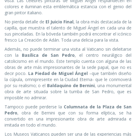
vista. Las célebres pinturas de Miguel Ángel resplandecen en
colores e iluminan esta emblemática estancia con el genio del
gran pintor italiano.
No pierda detalle de
El Juicio Final
, la obra más destacada de la
capilla, que muestra el talento de Miguel Ángel en cada una de
sus pinceladas. En la bóveda también podrá encontrar el icónico
fresco La Creación de Adán. Toda una delicia para la vista.
Además, no puede terminar una visita al Vaticano sin deleitarse
con la
Basílica de San Pedro
, el centro neurálgico del
catolicismo en el mundo. Este templo cuenta con alguna de las
obras de arte más impresionantes de la sede papal, que no es
decir poco.
La Piedad de Miguel Ángel
–que también diseño
la cúpula, omnipresente en la Ciudad Eterna- que le conmoverá
por su realismo; o el
Baldaquino de Bernini
, una monumental
obra de arte situada sobre la tumba de San Pedro, que es
imposible no admirar.
Tampoco puede perderse la
Columnata de la Plaza de San
Pedro
, obra de Bernini que con su forma elíptica, se ha
convertido en una impresionante obra de arte admirada e
imitada en todo el mundo.
Los Museos Vaticanos pueden ser una de las experiencias más