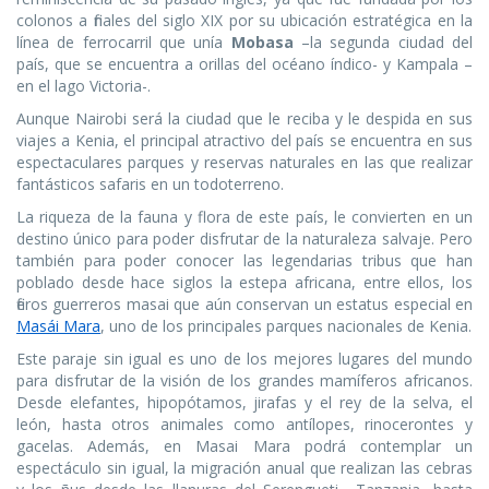
colonos a finales del siglo XIX por su ubicación estratégica en la
línea de ferrocarril que unía
Mobasa
–la segunda ciudad del
país, que se encuentra a orillas del océano índico- y Kampala –
en el lago Victoria-.
Aunque Nairobi será la ciudad que le reciba y le despida en sus
viajes a Kenia, el principal atractivo del país se encuentra en sus
espectaculares parques y reservas naturales en las que realizar
fantásticos safaris en un todoterreno.
La riqueza de la fauna y flora de este país, le convierten en un
destino único para poder disfrutar de la naturaleza salvaje. Pero
también para poder conocer las legendarias tribus que han
poblado desde hace siglos la estepa africana, entre ellos, los
fieros guerreros masai que aún conservan un estatus especial en
Masái Mara
, uno de los principales parques nacionales de Kenia.
Este paraje sin igual es uno de los mejores lugares del mundo
para disfrutar de la visión de los grandes mamíferos africanos.
Desde elefantes, hipopótamos, jirafas y el rey de la selva, el
león, hasta otros animales como antílopes, rinocerontes y
gacelas. Además, en Masai Mara podrá contemplar un
espectáculo sin igual, la migración anual que realizan las cebras