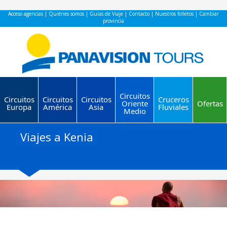
Acceso agencias
|
Quiénes somos
|
Guías de Viaje
|
Contacto
|
Nuestros folletos
|
Cambiar
provincia
Circuitos
Circuitos
Circuitos
Circuitos
Cruceros
Oriente
Ofertas
Europa
América
Asia
Fluviales
Medio
Viajes a Kenia