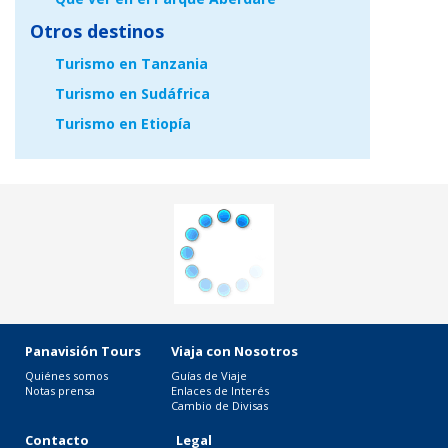
Otros destinos
Turismo en Tanzania
Turismo en Sudáfrica
Turismo en Etiopía
Panavisión Tours
Viaja con Nosotros
Quiénes somos
Guías de Viaje
Notas prensa
Enlaces de Interés
Cambio de Divisas
Contacto
Legal