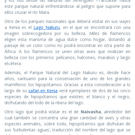
y los ñus desde las llanuras del Serengueti –Tanzania- hasta
este parque natural enfrentándose al peligro que supone para
ellos cruzar el río Mara.
Otro de los parques nacionales que deberá visitar en sus viajes
a Kenia es el
Lago Nakuru
, en el que se encontrará con una
imagen sobrecogedora por su belleza. Miles de flamencos
eligen esta marisma de agua dulce como hogar, dotando al
paisaje de un color como no podrá encontrar en otra parte de
África. A los flamencos se unen otras aves que rivalizan en
belleza con los primeros: pelícanos, halcones, marabús y largo
etcétera.
Además, el Parque Natural del Lago Nakuru es, desde hace
años, santuario para la conservación de uno de los grandes
mamíferos: los hipopótamos. Gracias a esta consideración a lo
largo de su
safari en Kenia
verá ejemplares de dos de las cinco
especies de hipopótamos que existen, el blanco y el negro,
disfrutando del lodo de la ribera del lago.
Otro lago que podrá visitar es el de
Naivasha
, alrededor del
cual también se concentra una gran cantidad de aves y otras
especies animales, sobre todo, hipopótamos que disfrutan de
sus ‘turbulentas aguas’, traducción del nombre del lago que se