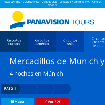
Acceso agencias
|
Quiénes somos
|
Guías de Viaje
|
Contacto
|
Nuestros folletos
|
Cambiar
provincia
Circuito
Circuitos
Circuitos
Circuitos
Oriente
Europa
América
Asia
Medio
Mercadillos de Munich 
4 noches en Múnich
PASO 1
Mapa
Ver PDF