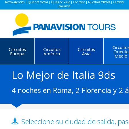
Acceso agencias
|
Quiénes somos
|
Guías de Viaje
|
Contacto
|
Nuestros folletos
|
Cambiar
provincia
Circuito
Circuitos
Circuitos
Circuitos
Oriente
Europa
América
Asia
Medio
Lo Mejor de Italia 9ds
4 noches en Roma, 2 Florencia y 2 
Seleccione su ciudad de salida, pas