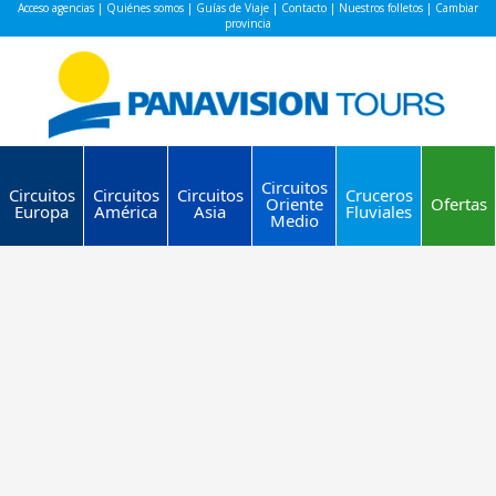
Acceso agencias
|
Quiénes somos
|
Guías de Viaje
|
Contacto
|
Nuestros folletos
|
Cambiar
provincia
Circuitos
Circuitos
Circuitos
Circuitos
Cruceros
Oriente
Ofertas
Europa
América
Asia
Fluviales
Medio