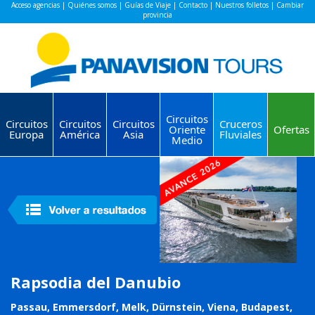
Acceso agencias
|
Quiénes somos
|
Guías de Viaje
|
Contacto
|
Nuestros folletos
|
Cambiar
provincia
Circuitos
Circuitos
Circuitos
Circuitos
Cruceros
Oriente
Ofertas
Europa
América
Asia
Fluviales
Medio
Rapsodia del Danubio
Passau, Emmersdorf, Melk, Dürnstein, Viena, Budapest,