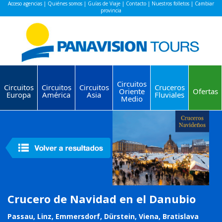
Acceso agencias
|
Quiénes somos
|
Guías de Viaje
|
Contacto
|
Nuestros folletos
|
Cambiar
provincia
Circuitos
Circuitos
Circuitos
Circuitos
Cruceros
Oriente
Ofertas
Europa
América
Asia
Fluviales
Medio
Crucero de Navidad en el Danubio
Passau, Linz, Emmersdorf, Dürstein, Viena, Bratislava