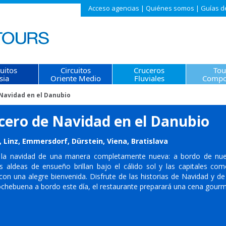
Acceso agencias
|
Quiénes somos
|
Guías d
cuitos
Circuitos
Cruceros
Tou
sia
Oriente Medio
Fluviales
Compo
Navidad en el Danubio
cero de Navidad en el Danubio
 Linz, Emmersdorf, Dürstein, Viena, Bratislava
 la navidad de una manera completamente nueva: a bordo de nu
as aldeas de ensueño brillan bajo el cálido sol y las capitales com
con una alegre bienvenida. Disfrute de las historias de Navidad y de
chebuena a bordo este día, el restaurante preparará una cena gourme