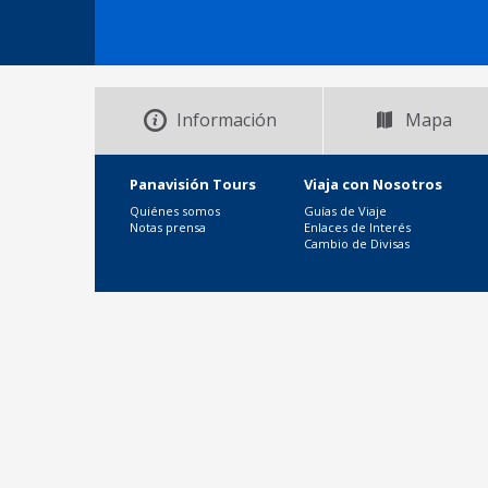
Información
Mapa
Panavisión Tours
Viaja con Nosotros
Quiénes somos
Guías de Viaje
Notas prensa
Enlaces de Interés
Cambio de Divisas