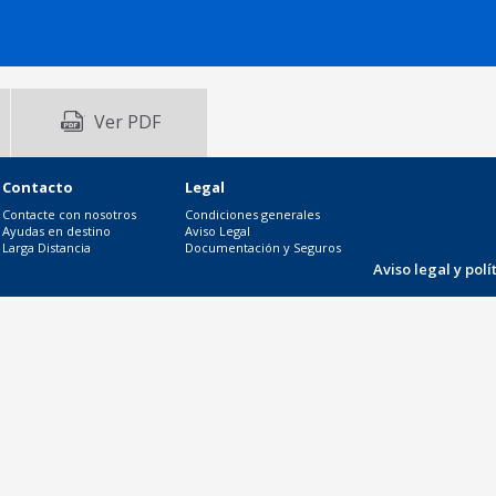
Ver PDF
Contacto
Legal
Contacte con nosotros
Condiciones generales
Ayudas en destino
Aviso Legal
Larga Distancia
Documentación y Seguros
Aviso legal y pol