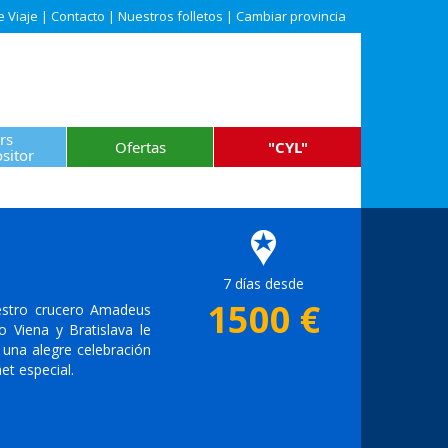
e Viaje
|
Contacto
|
Nuestros folletos
|
Cambiar provincia
rs
Ofertas
"CYL"
sitor
7 días desde
1500
€
estro crucero Amadeus
o Viena y Bratislava le
 una alegre celebración
t especial.