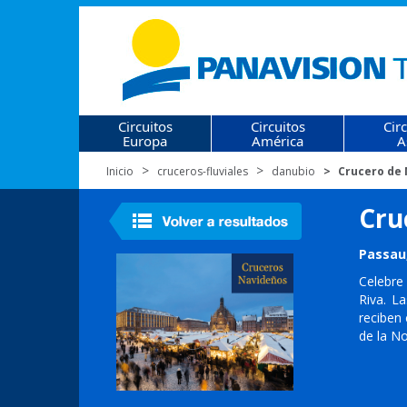
Circuitos
Circuitos
Cir
Europa
América
A
Inicio
cruceros-fluviales
danubio
Crucero de 
Cru
Passau,
Celebre
Riva. L
reciben 
de la No