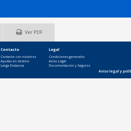
Ver PDF
Contacto
Legal
Contacte con nosotros
Condiciones generales
Ayudas en destino
Aviso Legal
Larga Distancia
Documentación y Seguros
Aviso legal y pol