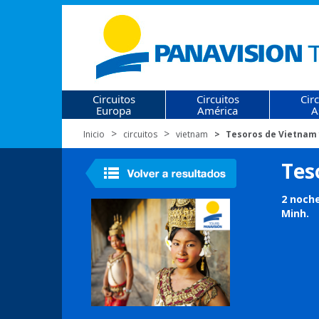
Circuitos
Circuitos
Cir
Europa
América
A
Inicio
circuitos
vietnam
Tesoros de Vietnam
Tes
2 noche
Minh.