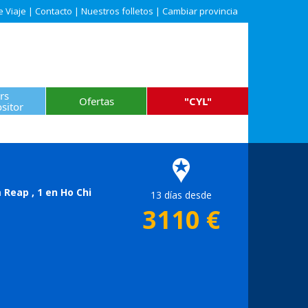
e Viaje
|
Contacto
|
Nuestros folletos
|
Cambiar provincia
rs
Ofertas
"CYL"
sitor
 Reap , 1 en Ho Chi
13 días desde
3110
€