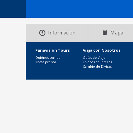
Información
Mapa
Panavisión Tours
Viaja con Nosotros
Quiénes somos
Guías de Viaje
Notas prensa
Enlaces de Interés
Cambio de Divisas