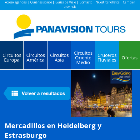
Acceso agencias
|
Quiénes somos
|
Guías de Viaje
|
Contacto
|
Nuestros folletos
|
Cambiar
provincia
Circuitos
Circuitos
Circuitos
Circuitos
Cruceros
Oriente
Ofertas
Europa
América
Asia
Fluviales
Medio
Mercadillos en Heidelberg y
Estrasburgo