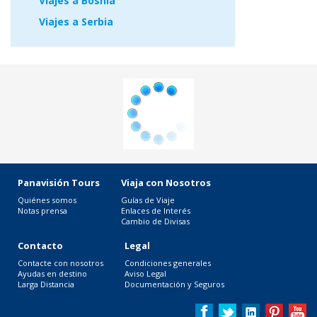
Viajes a Bosnia
Viajes a Serbia
Panavisión Tours
Viaja con Nosotros
Quiénes somos
Guías de Viaje
Notas prensa
Enlaces de Interés
Cambio de Divisas
Contacto
Legal
Contacte con nosotros
Condiciones generales
Ayudas en destino
Aviso Legal
Larga Distancia
Documentación y Seguros