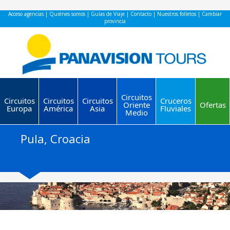
Acceso agencias
|
Quiénes somos
|
Guías de Viaje
|
Contacto
|
Nuestros folletos
|
Cambiar
provincia
Circuitos
Circuitos
Circuitos
Circuitos
Cruceros
Oriente
Ofertas
Europa
América
Asia
Fluviales
Medio
Pula, Croacia