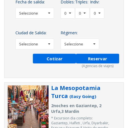
Fecha de salida:
Dobles:
Triples:
Indiv:
Seleccione
0
0
0
Ciudad de Salida:
Régimen:
Seleccione
Seleccione
Cotizar
Reservar
(Agencias de viajes)
La Mesopotamia
Turca
(Easy Going)
2noches en Gaziantep, 2
Urfa,3 Mardin
* Excursion dia completo:
Gaziantep, Halfeti , Urfa, Diyarbakir,
Erzican y Erzurum * Visita de medio