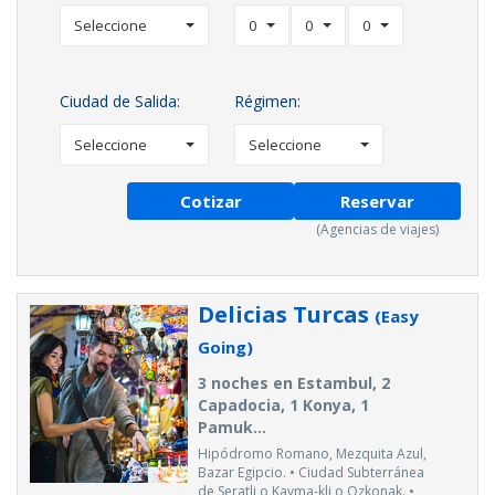
Seleccione
0
0
0
Ciudad de Salida:
Régimen:
Seleccione
Seleccione
Cotizar
Reservar
(Agencias de viajes)
Delicias Turcas
(Easy
Going)
3 noches en Estambul, 2
Capadocia, 1 Konya, 1
Pamuk...
Hipódromo Romano, Mezquita Azul,
Bazar Egipcio. • Ciudad Subterránea
de Seratli o Kayma-kli o Ozkonak. •