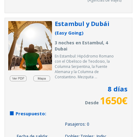
(Agencias de viajes)
Estambul y Dubái
(Easy Going)
3 noches en Estambul, 4
Dubai
En Estambul: Hipódromo Romano
con el Obelisco de Teodosio, la
Columna Serpentina, la Fuente
Alemana y la Columna de
Constantino. Mezquita ...
8
días
1650
€
Desde
Presupuesto:
Pasajeros:
0
Fecha de salida:
Dobles:
Triples:
Indiv: