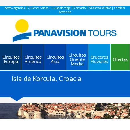
Acceso agencias
|
Quiénes somos
|
Guías de Viaje
|
Contacto
|
Nuestros folletos
|
Cambiar
provincia
Circuitos
Circuitos
Circuitos
Circuitos
Cruceros
Oriente
Ofertas
Europa
América
Asia
Fluviales
Medio
Isla de Korcula, Croacia