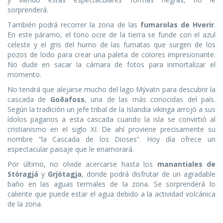
sorprenderá.
También podrá recorrer la zona de las
fumarolas de Hverir
.
En este páramo, el tono ocre de la tierra se funde con el azul
celeste y el gris del humo de las fumatas que surgen de los
pozos de lodo para crear una paleta de colores impresionante.
No dude en sacar la cámara de fotos para inmortalizar el
momento.
No tendrá que alejarse mucho del lago Mývatn para descubrir la
cascada de
Goðafoss
, una de las más conocidas del país.
Según la tradición un jefe tribal de la Islandia vikinga arrojó a sus
ídolos paganos a esta cascada cuando la isla se convirtió al
cristianismo en el siglo XI. De ahí proviene precisamente su
nombre “la Cascada de los Dioses”. Hoy día ofrece un
espectacular paisaje que le enamorará.
Por último, no olvide acercarse hasta los
manantiales de
Stóragjá
y
Grjótagja
, donde podrá disfrutar de un agradable
baño en las aguas termales de la zona. Se sorprenderá lo
caliente que puede estar el agua debido a la actividad volcánica
de la zona.