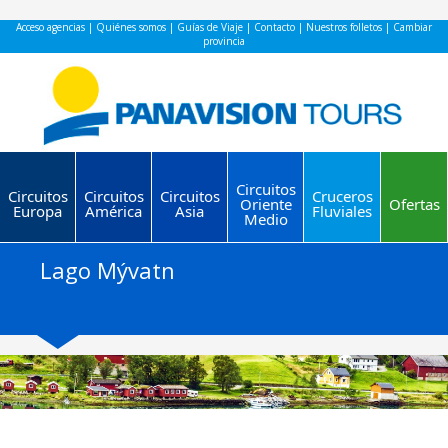
Acceso agencias
|
Quiénes somos
|
Guías de Viaje
|
Contacto
|
Nuestros folletos
|
Cambiar
provincia
Circuitos
Circuitos
Circuitos
Circuitos
Cruceros
Oriente
Ofertas
Europa
América
Asia
Fluviales
Medio
Lago Mývatn