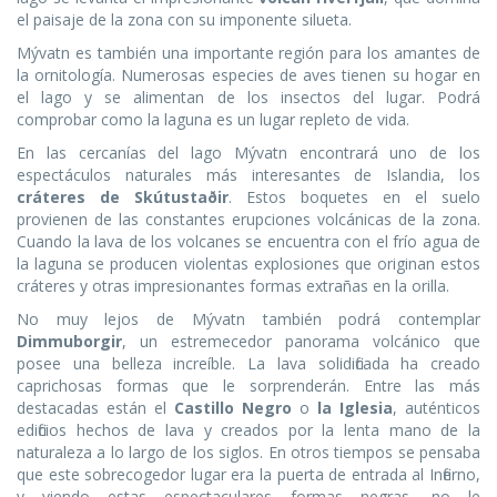
el paisaje de la zona con su imponente silueta.
Mývatn es también una importante región para los amantes de
la ornitología. Numerosas especies de aves tienen su hogar en
el lago y se alimentan de los insectos del lugar. Podrá
comprobar como la laguna es un lugar repleto de vida.
En las cercanías del lago Mývatn encontrará uno de los
espectáculos naturales más interesantes de Islandia, los
cráteres de Skútustaðir
. Estos boquetes en el suelo
provienen de las constantes erupciones volcánicas de la zona.
Cuando la lava de los volcanes se encuentra con el frío agua de
la laguna se producen violentas explosiones que originan estos
cráteres y otras impresionantes formas extrañas en la orilla.
No muy lejos de Mývatn también podrá contemplar
Dimmuborgir
, un estremecedor panorama volcánico que
posee una belleza increíble. La lava solidificada ha creado
caprichosas formas que le sorprenderán. Entre las más
destacadas están el
Castillo Negro
o
la Iglesia
, auténticos
edificios hechos de lava y creados por la lenta mano de la
naturaleza a lo largo de los siglos. En otros tiempos se pensaba
que este sobrecogedor lugar era la puerta de entrada al Infierno,
y viendo estas espectaculares formas negras, no le