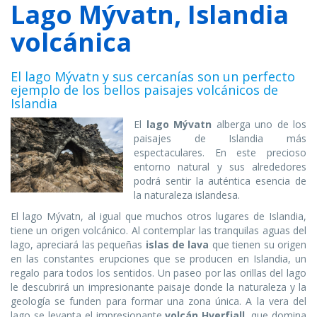
Lago Mývatn, Islandia
volcánica
El lago Mývatn y sus cercanías son un perfecto
ejemplo de los bellos paisajes volcánicos de
Islandia
El
lago Mývatn
alberga uno de los
paisajes de Islandia más
espectaculares. En este precioso
entorno natural y sus alrededores
podrá sentir la auténtica esencia de
la naturaleza islandesa.
El lago Mývatn, al igual que muchos otros lugares de Islandia,
tiene un origen volcánico. Al contemplar las tranquilas aguas del
lago, apreciará las pequeñas
islas de lava
que tienen su origen
en las constantes erupciones que se producen en Islandia, un
regalo para todos los sentidos. Un paseo por las orillas del lago
le descubrirá un impresionante paisaje donde la naturaleza y la
geología se funden para formar una zona única. A la vera del
lago se levanta el impresionante
volcán Hverfjall
, que domina