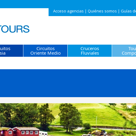
Acceso agencias
|
Quiénes somos
|
Guías d
cuitos
Circuitos
Cruceros
Tou
sia
Oriente Medio
Fluviales
Compo