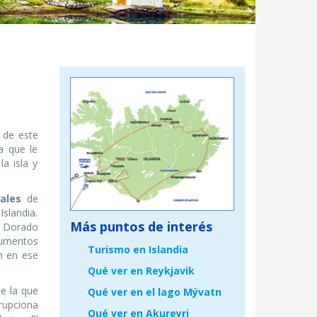
n
 de este
a que le
a isla y
ales
de
Islandia.
Más puntos de interés
lo Dorado
umentos
Turismo en Islandia
en en ese
Qué ver en Reykjavik
de la que
Qué ver en el lago Mývatn
upciona
Qué ver en Akureyri