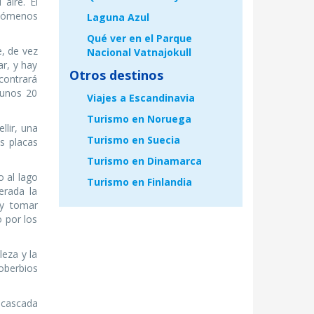
aire. El
nómenos
Laguna Azul
Qué ver en el Parque
e, de vez
Nacional Vatnajokull
r, y hay
Otros destinos
contrará
 unos 20
Viajes a Escandinavia
Turismo en Noruega
llir, una
Turismo en Suecia
as placas
Turismo en Dinamarca
o al lago
Turismo en Finlandia
erada la
 y tomar
 por los
leza y la
soberbios
 cascada