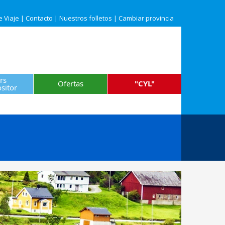
e Viaje
|
Contacto
|
Nuestros folletos
|
Cambiar provincia
rs
Ofertas
"CYL"
sitor