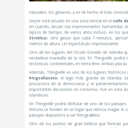
naturales, los geiseres, y es de hecho el más conocid
Geysir está situado en una zona termal en el
valle d
en cuando, lanzan sus impresionantes humaredas. Aun
lapsos de tiempo, de varios años incluso, en los qu
Strokkur
, otro geiser que cada 7 minutos, apro
metros de altura. Un espectáculo impresionante.
Otro de los lugares del Círculo Dorado de Islandia 
verdadera maravilla de la isla. En Thingvellir podrá
tectónicas continentales en tierra firme. Ambas placa
Además, Thingvellir es uno de los lugares históricos
Þingvallavatn
, el lago más grande de Islandia, s
precursora de la democracia y el parlamentarismo 
importantes decisiones en consenso. Fue en esta asa
islandeses.
En Thingvellir podrá disfrutar de uno de los paisaj
historia se funden en un lugar que rebosa magia. A c
paisajes dispuestos a ser fotografiados.
Otro de los puntos de gran belleza que forman par