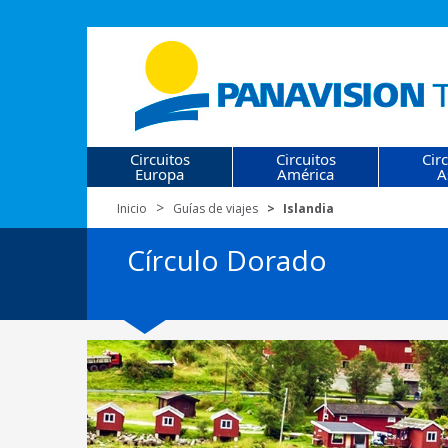
Circuitos
Circuitos
Cir
Europa
América
A
Inicio
Guías de viajes
Islandia
Círculo Dorado