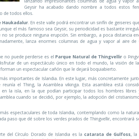
lanzando impresionantes columnas de agua y vapor al 
Geysir ha acabado dando nombre a todos estos fe
o de todos ellos.
e Haukadalur
. En este valle podrá encontrar un sinfín de geiseres qu
que el más famoso sea Geysir, su periodicidad es bastante irregula
e no se produce ninguna erupción. Sin embargo, a poca distancia en
ximadamente, lanza enormes columnas de agua y vapor al aire de
que no puede perderse es el
Parque Natural de Thingvellir
o Þingve
 disfrutar de un espectáculo único en todo el mundo, la visión de l
s forman un espectacular cañón que le dejará boquiabierto.
 más importantes de Islandia. En este lugar, más concretamente junt
e reunía el Thing, la Asamblea vikinga. Esta asamblea está consid
en la isla, en la que podían participar todos los hombres libres
mblea cuando se decidió, por ejemplo, la adopción del cristianismo
es más espectaculares de toda Islandia, contemplando como la natura
ada paso que dé sobre los verdes prados de Thingvellir, encontrará 
te del Círculo Dorado de Islandia es la
catarata de Gulfoss
, la