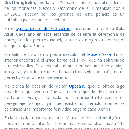
Drottningholm
, apodado el “Versalles sueco”, actual residencia
de los monarcas suecos y Patrimonio de la Humanidad por la
UNESCO. Pasear por los jardines de este palacio es un
auténtico placer para los sentidos.
En el
ayuntamiento de Estocolmo
encontrará la famosa
Sala
Azul
. Cada año en esta estancia se celebra la ceremonia de
entrega de los premios Nobel, una de las mejores razones por
las que viajar a Suecia.
Sin salir de Estocolmo podrá descubrir el
Museo Vasa
. En su
interior encontrará el único barco del s. XVII que ha sobrevivido
a nuestros días. Esta colosal embarcación se hundió en su viaje
inaugural, y no fue recuperada hasta tres siglos después, en un
perfecto estado de conservación.
No pierda la ocasión de visitar
Uppsala
, que le ofrece algo
novedoso que ver en Suecia: turismo que le descubrirá las
tradiciones vikingas. Uppsala fue un importante centro de
peregrinaje vikingo, ya que existía un templo donde se
celebraba una importante festividad pagana cada 9 años.
En la Uppsala moderna encontrará una soberbia catedral gótica,
construida en ladrillo. Sus bermejas torres se alzan hasta 119