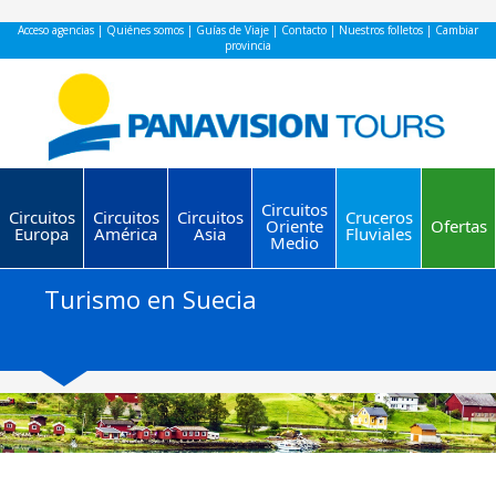
Acceso agencias
|
Quiénes somos
|
Guías de Viaje
|
Contacto
|
Nuestros folletos
|
Cambiar
provincia
Circuitos
Circuitos
Circuitos
Circuitos
Cruceros
Oriente
Ofertas
Europa
América
Asia
Fluviales
Medio
Turismo en Suecia