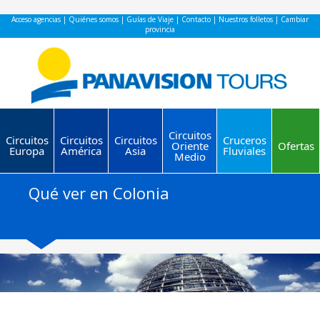
Acceso agencias
|
Quiénes somos
|
Guías de Viaje
|
Contacto
|
Nuestros folletos
|
Cambiar
provincia
Circuitos
Circuitos
Circuitos
Circuitos
Cruceros
Oriente
Ofertas
Europa
América
Asia
Fluviales
Medio
Qué ver en Colonia