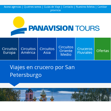
Acceso agencias
|
Quiénes somos
|
Guías de Viaje
|
Contacto
|
Nuestros folletos
|
Cambiar
provincia
Circuitos
Circuitos
Circuitos
Circuitos
Cruceros
Oriente
Ofertas
Europa
América
Asia
Fluviales
Medio
Viajes en crucero por San
Petersburgo