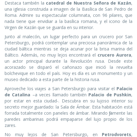
Destaca también la
catedral de Nuestra Señora de Kazán
,
una iglesia construida a imagen de la Basílica de San Pedro de
Roma. Admire su espectacular columnata, con 96 pilares, que
nada tiene que envidiar a la basílica romana, y el icono de la
Virgen de Kazán que se guarda en su interior.
Junto al malecón, un lugar perfecto para un crucero por San
Petersburgo, podrá contemplar una preciosa panorámica de la
ciudad báltica mientras se deja acunar por la brisa marina del
Báltico. Además, no muy lejos encontrará el
crucero Aurora
,
un actor principal durante la Revolución rusa. Desde este
acorazado se disparó el cañonazo que inició la revuelta
bolchevique en todo el país. Hoy es día es un monumento y un
museo dedicado a esta parte de la historia rusa.
Aproveche los viajes a San Petersburgo para visitar el
Palacio
de Catalina
–a veces llamado también
Palacio de Pushkin
,
por estar en esta ciudad-. Descubra en su lujoso interior su
secreto mejor guardado: la Sala de Ámbar. Esta habitación está
forrada totalmente con paneles de ámbar. Mirando fijamente las
paredes ambarinas podrá empaparse del lujo propio de los
zares.
No muy lejos de San Petersburgo, en
Petrodvorets
,