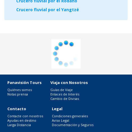
Crucero fluvial por el Ródano
Crucero fluvial por el Yangtzé
Panavisión Tours
Viaja con Nosotros
Quiénes somos
Guías de Viaje
Notas prensa
Enlaces de Interés
Cambio de Divisas
Contacto
Legal
Contacte con nosotros
Condiciones generales
Ayudas en destino
Aviso Legal
Larga Distancia
Documentación y Seguros