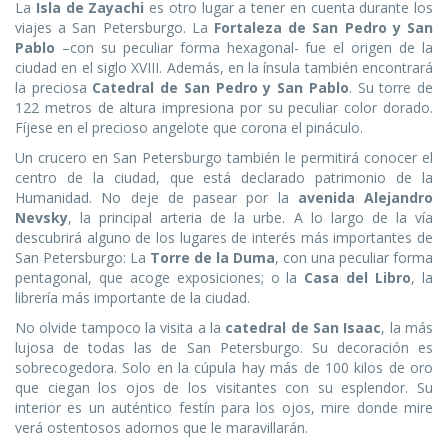
La
Isla de Zayachi
es otro lugar a tener en cuenta durante los
viajes a San Petersburgo. La
Fortaleza de San Pedro y San
Pablo
–con su peculiar forma hexagonal- fue el origen de la
ciudad en el siglo XVIII. Además, en la ínsula también encontrará
la preciosa
Catedral de San Pedro y San Pablo
. Su torre de
122 metros de altura impresiona por su peculiar color dorado.
Fíjese en el precioso angelote que corona el pináculo.
Un crucero en San Petersburgo también le permitirá conocer el
centro de la ciudad, que está declarado patrimonio de la
Humanidad. No deje de pasear por la
avenida Alejandro
Nevsky
, la principal arteria de la urbe. A lo largo de la vía
descubrirá alguno de los lugares de interés más importantes de
San Petersburgo: La
Torre de la Duma
, con una peculiar forma
pentagonal, que acoge exposiciones; o la
Casa del Libro
, la
librería más importante de la ciudad.
No olvide tampoco la visita a la
catedral de San Isaac
, la más
lujosa de todas las de San Petersburgo. Su decoración es
sobrecogedora. Solo en la cúpula hay más de 100 kilos de oro
que ciegan los ojos de los visitantes con su esplendor. Su
interior es un auténtico festín para los ojos, mire donde mire
verá ostentosos adornos que le maravillarán.