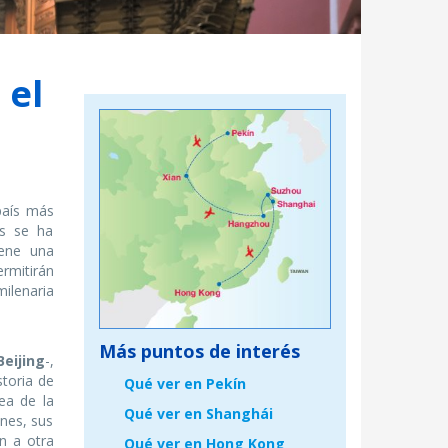
 el
 país más
os se ha
iene una
ermitirán
milenaria
Más puntos de interés
Beijing
-,
storia de
Qué ver en Pekín
ea de la
Qué ver en Shanghái
ines, sus
n a otra
Qué ver en Hong Kong