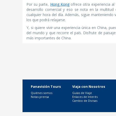
Por su parte,
Hong Kong
ofrece otra experiencia al 
desarrollo comercial y eso se nota en la multitud 
cualquier hora del día. Además, sigue manteniendo vi
los que podrá relajarse.
Y, si quiere vivir una experiencia única en China, pue
del mundo y que recorre el país. Disfrute de paisaj
más importantes de China.
Panavisión Tours
Viaja con Nosotros
Quiénes somos
Guías de Viaje
Notas prensa
Enlaces de Interés
Cambio de Divisas