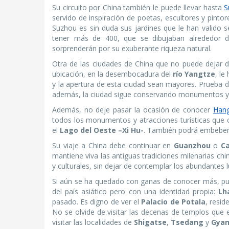
Su circuito por China también le puede llevar hasta
S
servido de inspiración de poetas, escultores y pinto
Suzhou es sin duda sus jardines que le han valido
tener más de 400, que se dibujaban alrededor d
sorprenderán por su exuberante riqueza natural.
Otra de las ciudades de China que no puede dejar d
ubicación, en la desembocadura del
río Yangtze
, le
y la apertura de esta ciudad sean mayores. Prueba de 
además, la ciudad sigue conservando monumentos y co
Además, no deje pasar la ocasión de conocer
Han
todos los monumentos y atracciones turísticas que c
el
Lago del Oeste –Xi Hu-
. También podrá embebers
Su viaje a China debe continuar en
Guanzhou
o
C
mantiene viva las antiguas tradiciones milenarias ch
y culturales, sin dejar de contemplar los abundantes 
Si aún se ha quedado con ganas de conocer más, pued
del país asiático pero con una identidad propia:
Lh
pasado. Es digno de ver el
Palacio de Potala
, resid
No se olvide de visitar las decenas de templos que en
visitar las localidades de
Shigatse
,
Tsedang
y
Gyan