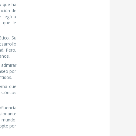
y que ha
ención de
 llegó a
a que le
ático. Su
esarrollo
ad. Pero,
años.
 admirar
aseo por
tidos.
erna que
istóricos
nfluencia
sionante
el mundo.
 opte por