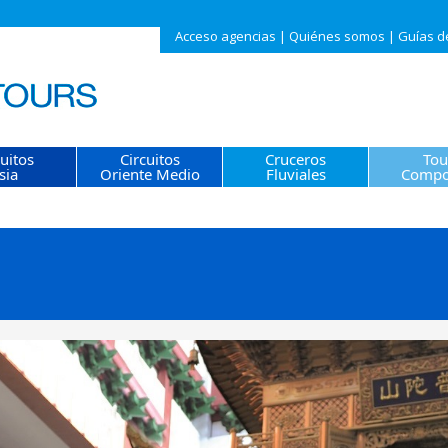
Acceso agencias
|
Quiénes somos
|
Guías d
cuitos
Circuitos
Cruceros
Tou
sia
Oriente Medio
Fluviales
Compo