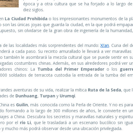
época y a otra cultura que se ha forjado a lo largo d
diez siglos.
 en
La Ciudad Prohibida
o los impresionantes monumentos de la p
o son las únicas joyas que guarda la ciudad, en la que podrá empapa
upuesto, sin olvidarse de la gran obra de ingeniería de la humanidad,
una de las localidades más sorprendentes del mundo:
Xi’an
. Cuna del d
enderá a cada paso. Su recinto amurallado le llevará a ver maravilla
ro también le asombrará la mezcla cultural que se puede sentir en su
aigadas costumbres chinas. Además, en sus alrededores podrá ver un
adores chinos: La
Tumba del Primer Emperador
o los
guerr
.000 soldados de terracota custodia la entrada de la tumba del e
andes aventuras de su vida, realizar la mítica
Ruta de la Seda
, que 
udades de
Dunhuang
,
Turpan
y
Urumqi
.
 China es
Guilin
, más conocida como la Perla de Oriente. Y no es par
do formando a lo largo de 300 millones de años, le convierte en un
ajes a China. Descubra los secretos y maravillas naturales y espirit
ero por el
río Li
, que le trasladará a un escenario bucólico sin igua
esto y mucho más podrá observar desde una ubicación privilegiada.