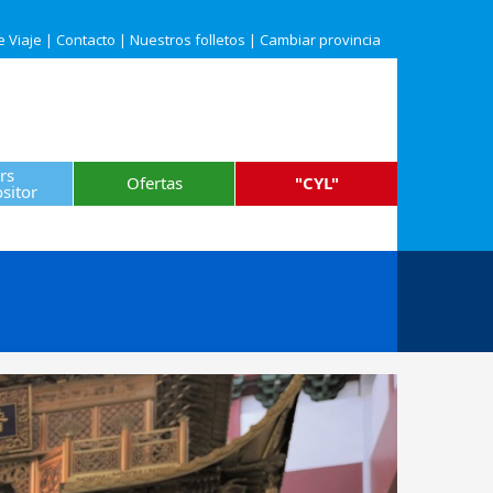
e Viaje
|
Contacto
|
Nuestros folletos
|
Cambiar provincia
rs
Ofertas
"CYL"
sitor