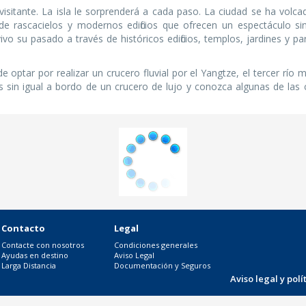
visitante. La isla le sorprenderá a cada paso. La ciudad se ha volc
de rascacielos y modernos edificios que ofrecen un espectáculo sin
vo su pasado a través de históricos edificios, templos, jardines y p
de optar por realizar un crucero fluvial por el Yangtze, el tercer río 
es sin igual a bordo de un crucero de lujo y conozca algunas de las
Contacto
Legal
Contacte con nosotros
Condiciones generales
Ayudas en destino
Aviso Legal
Larga Distancia
Documentación y Seguros
Aviso legal y pol