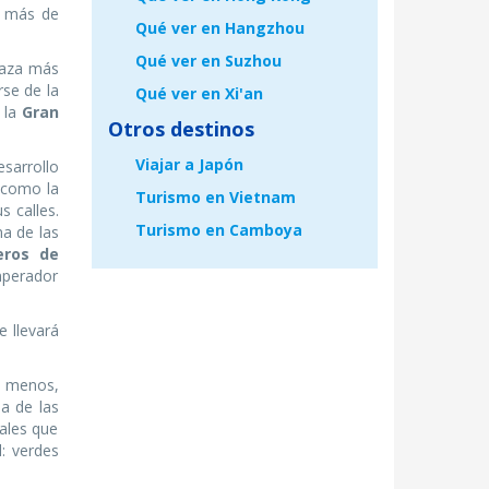
e más de
Qué ver en Hangzhou
Qué ver en Suzhou
laza más
rse de la
Qué ver en Xi'an
 la
Gran
Otros destinos
Viajar a Japón
esarrollo
s como la
Turismo en Vietnam
s calles.
Turismo en Camboya
a de las
eros de
mperador
le llevará
a menos,
a de las
uales que
l: verdes