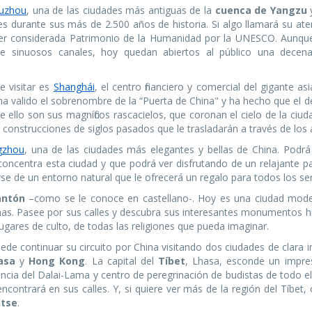
uzhou
, una de las ciudades más antiguas de la
cuenca de Yangzu
res durante sus más de 2.500 años de historia. Si algo llamará su at
 ser considerada Patrimonio de la Humanidad por la UNESCO. Aunque
e sinuosos canales, hoy quedan abiertos al público una decen
e visitar es
Shanghái
, el centro financiero y comercial del gigante asi
 ha valido el sobrenombre de la “Puerta de China" y ha hecho que el d
ello son sus magníficos rascacielos, que coronan el cielo de la ciud
nstrucciones de siglos pasados que le trasladarán a través de los 
gzhou
, una de las ciudades más elegantes y bellas de China. Podrá
oncentra esta ciudad y que podrá ver disfrutando de un relajante p
e de un entorno natural que le ofrecerá un regalo para todos los sen
antón
–como se le conoce en castellano-. Hoy es una ciudad mod
inas. Pasee por sus calles y descubra sus interesantes monumentos h
lugares de culto, de todas las religiones que pueda imaginar.
e continuar su circuito por China visitando dos ciudades de clara i
asa
y
Hong Kong
. La capital del
Tíbet
, Lhasa, esconde un impre
encia del Dalai-Lama y centro de peregrinación de budistas de todo 
contrará en sus calles. Y, si quiere ver más de la región del Tíbet,
tse
.