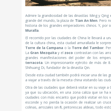
Admire la grandiosidad de las dinastías Ming y Qing
grande del mundo, la plaza de
Tian An Men
. Pero n
historia de los grandes emperadores chinos. Y, por s
Muralla
.
El recorrido por las ciudades de China le llevará a 
de la cultura china, esta ciudad amurallada le sorpr
Torre de la Campana
o la
Torre del Tambor
. Pe
La
Gran Mezquita
y el
zoco
contrastan con las arr
grandes manifestaciones del poder de los emper
terracota
. Un impresionante ejército de más de 8
Shihuang Di, fundador de la dinastía Qin.
Desde esta ciudad también podrá iniciar una de las gr
a viajar a través de la meseta china visitando las ci
Otra de las ciudades que deberá visitar en su viaje a
ya que su ubicación, en una zona caliza que se ha i
ciudades con más encanto que podrá visitar en los vi
esconde y no pierda la ocasión de realizar un cruc
colinas, arrozales sin fin, pintorescas aldeas, todo 