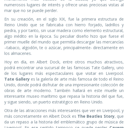
numerosos lugares de interés y ofrece unas preciosas vistas al
mar que no se puede perder.
En su creación, en el siglo XIX, fue la primera estructura de
Reino Unido que se fabricaba con hierro forjado, ladrillos y
piedra, y por tanto, sin usar madera como elemento estructural,
algo inédito en la época. Su peculiar diseño hizo que fuese el
primer muelle del mundo que permitía descargar las mercancías
–tabaco, algodón, te o azúcar, principalmente- directamente en
los almacenes.
Hoy en día, en Albert Dock, entre otros muchos atractivos,
podrá encontrar una sucursal de las famosas Tate Gallery, uno
de los lugares más espectaculares que visitar en Liverpool.
Tate Gallery
es la galería de arte más famosa de todo el Reino
Unido, donde podrá disfrutar de una impresionante colección de
obras de arte moderno. También hallará en este muelle un
interesante museo marítimo que repasa la historia del que fue,
y sigue siendo, un puerto estratégico en Reino Unido.
Otra de las atracciones más interesantes que ver en Liverpool, y
más concretamente en Albert Dock es
The Beatles Story
, que
da un repaso a la historia del emblemático grupo de música de
Liverpool. En ese sentido tampoco se puede perder
Cavern