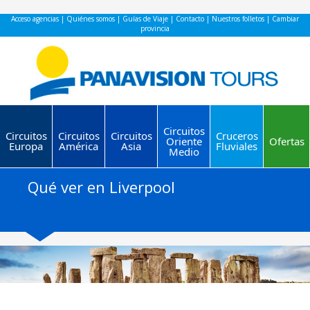
Acceso agencias
|
Quiénes somos
|
Guías de Viaje
|
Contacto
|
Nuestros folletos
|
Cambiar
provincia
Circuitos
Circuitos
Circuitos
Circuitos
Cruceros
Oriente
Ofertas
Europa
América
Asia
Fluviales
Medio
Qué ver en Liverpool