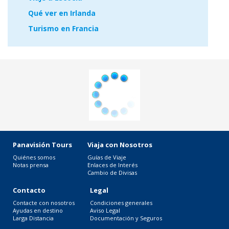
Qué ver en Irlanda
Turismo en Francia
Panavisión Tours
Viaja con Nosotros
Quiénes somos
Guías de Viaje
Notas prensa
Enlaces de Interés
Cambio de Divisas
Contacto
Legal
Contacte con nosotros
Condiciones generales
Ayudas en destino
Aviso Legal
Larga Distancia
Documentación y Seguros