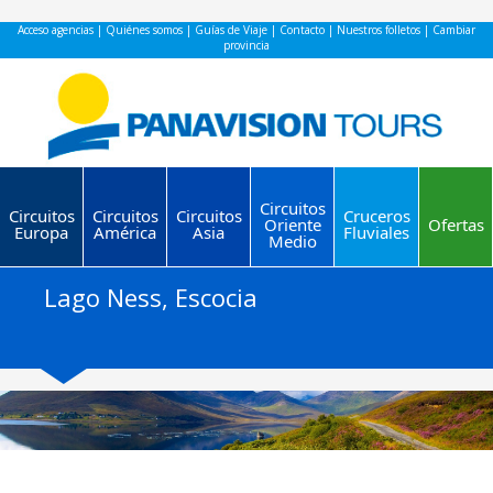
Acceso agencias
|
Quiénes somos
|
Guías de Viaje
|
Contacto
|
Nuestros folletos
|
Cambiar
provincia
Circuitos
Circuitos
Circuitos
Circuitos
Cruceros
Oriente
Ofertas
Europa
América
Asia
Fluviales
Medio
Lago Ness, Escocia