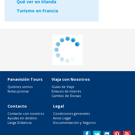
Qué ver en Irlanda
Turismo en Francia
Panavisión Tours
Viaja con Nosotros
Quiénes somos
Guías de Viaje
Notas prensa
Enlaces de Interés
Cambio de Divisas
Contacto
Legal
Contacte con nosotros
Condiciones generales
Ayudas en destino
Aviso Legal
Larga Distancia
Documentación y Seguros