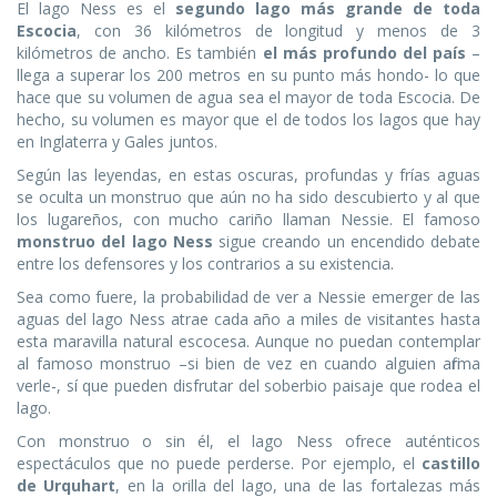
El lago Ness es el
segundo lago más grande de toda
Escocia
, con 36 kilómetros de longitud y menos de 3
kilómetros de ancho. Es también
el más profundo del país
–
llega a superar los 200 metros en su punto más hondo- lo que
hace que su volumen de agua sea el mayor de toda Escocia. De
hecho, su volumen es mayor que el de todos los lagos que hay
en Inglaterra y Gales juntos.
Según las leyendas, en estas oscuras, profundas y frías aguas
se oculta un monstruo que aún no ha sido descubierto y al que
los lugareños, con mucho cariño llaman Nessie. El famoso
monstruo del lago Ness
sigue creando un encendido debate
entre los defensores y los contrarios a su existencia.
Sea como fuere, la probabilidad de ver a Nessie emerger de las
aguas del lago Ness atrae cada año a miles de visitantes hasta
esta maravilla natural escocesa. Aunque no puedan contemplar
al famoso monstruo –si bien de vez en cuando alguien afirma
verle-, sí que pueden disfrutar del soberbio paisaje que rodea el
lago.
Con monstruo o sin él, el lago Ness ofrece auténticos
espectáculos que no puede perderse. Por ejemplo, el
castillo
de Urquhart
, en la orilla del lago, una de las fortalezas más