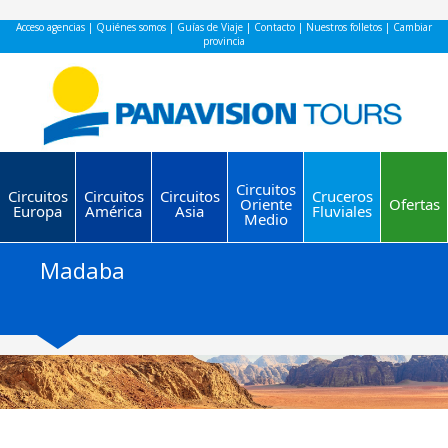
Acceso agencias
|
Quiénes somos
|
Guías de Viaje
|
Contacto
|
Nuestros folletos
|
Cambiar
provincia
Circuitos
Circuitos
Circuitos
Circuitos
Cruceros
Oriente
Ofertas
Europa
América
Asia
Fluviales
Medio
Madaba