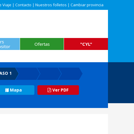
e Viaje
|
Contacto
|
Nuestros folletos
|
Cambiar provincia
rs
Ofertas
"CYL"
sitor
ASO 1
Mapa
Ver PDF