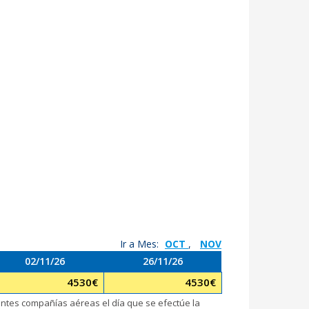
Ir a Mes:
OCT
,
NOV
02/11/26
26/11/26
4530
€
4530
€
rentes compañías aéreas el día que se efectúe la