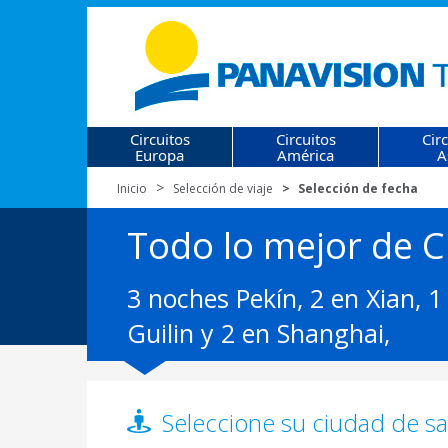
Circuitos
Circuitos
Cir
Europa
América
A
Inicio
Selección de viaje
Selección de fecha
Todo lo mejor de C
3 noches Pekín, 2 en Xian, 
Guilin y 2 en Shanghai,
Seleccione su ciudad de sal