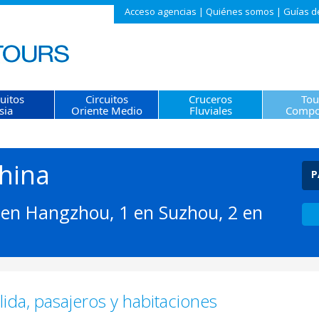
Acceso agencias
|
Quiénes somos
|
Guías d
cuitos
Circuitos
Cruceros
Tou
sia
Oriente Medio
Fluviales
Compo
hina
P
1 en Hangzhou, 1 en Suzhou, 2 en
ida, pasajeros y habitaciones