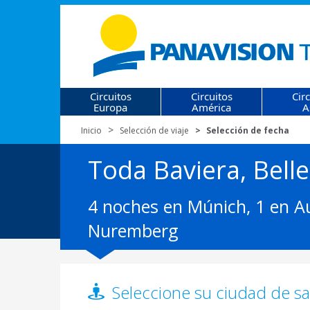
Circuitos
Circuitos
Cir
Europa
América
A
Inicio
Selección de viaje
Selección de fecha
Toda Baviera, Belle
4 noches en Múnich, 1 en A
Nuremberg
Seleccione su ciudad de sal