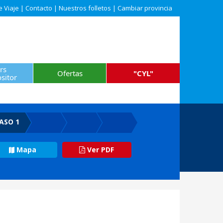
e Viaje
|
Contacto
|
Nuestros folletos
|
Cambiar provincia
rs
Ofertas
"CYL"
sitor
ASO 1
Mapa
Ver PDF