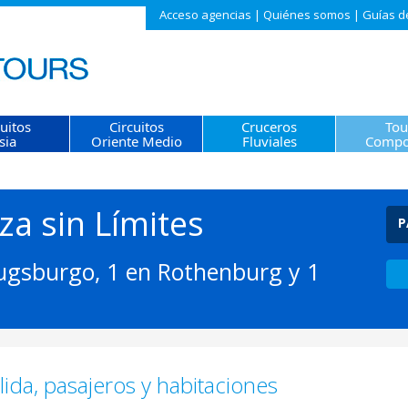
Acceso agencias
|
Quiénes somos
|
Guías d
cuitos
Circuitos
Cruceros
Tou
sia
Oriente Medio
Fluviales
Compo
za sin Límites
P
ugsburgo, 1 en Rothenburg y 1
ida, pasajeros y habitaciones