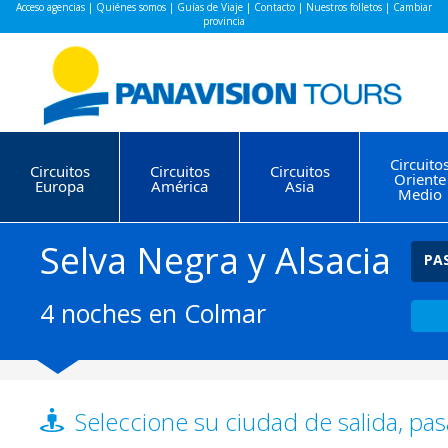
Acceso agencias
|
Quiénes somos
|
Guías de Viaje
|
Contacto
|
Nuestros folletos
|
Cambiar
provincia
Circuito
Circuitos
Circuitos
Circuitos
Oriente
Europa
América
Asia
Medio
Selva Negra y Alsacia
PA
4 noches en Colmar
Seleccione su ciudad de salida, pas