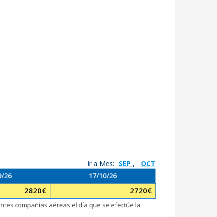
Ir a Mes:
SEP
,
OCT
9/26
17/10/26
2820
€
2720
€
rentes compañías aéreas el día que se efectúe la