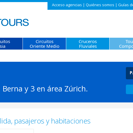
Acceso agencias
|
Quiénes somos
|
Guías d
cuitos
Circuitos
Cruceros
Tou
sia
Oriente Medio
Fluviales
Compo
P
 Berna y 3 en área Zúrich.
ida, pasajeros y habitaciones