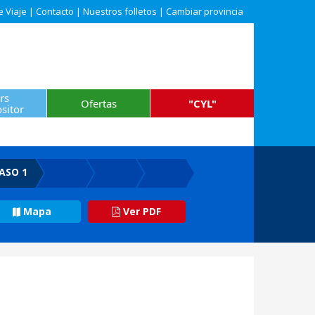
e Viaje
|
Contacto
|
Nuestros folletos
|
Cambiar provincia
rs
Ofertas
"CYL"
sitor
ASO 1
Mapa
Ver PDF