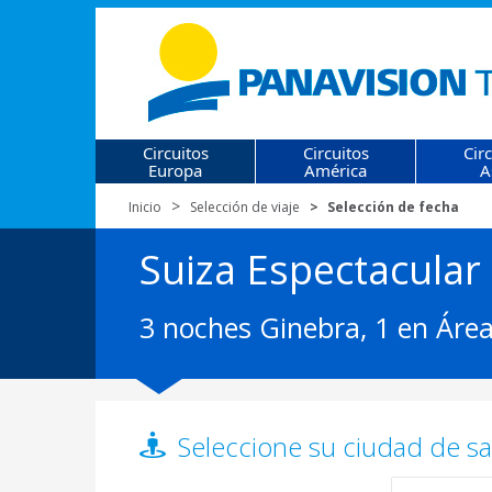
Circuitos
Circuitos
Cir
Europa
América
A
Inicio
Selección de viaje
Selección de fecha
Suiza Espectacular
3 noches Ginebra, 1 en Área
Seleccione su ciudad de sal