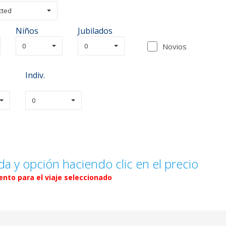
cted
Niños
Jubilados
0
0
Novios
Indiv.
0
da y opción haciendo clic en el precio
nto para el viaje seleccionado