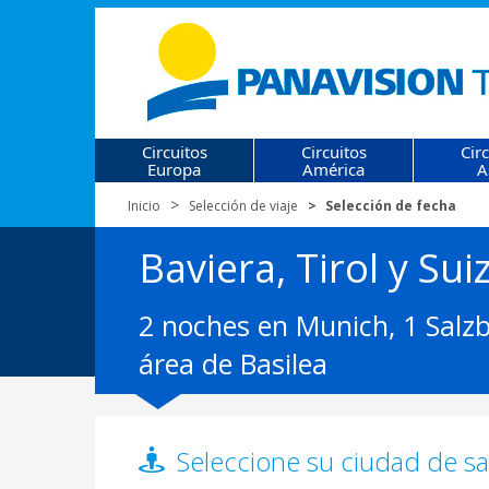
Circuitos
Circuitos
Cir
Europa
América
A
Inicio
Selección de viaje
Selección de fecha
Baviera, Tirol y Sui
2 noches en Munich, 1 Salzb
área de Basilea
Seleccione su ciudad de sal