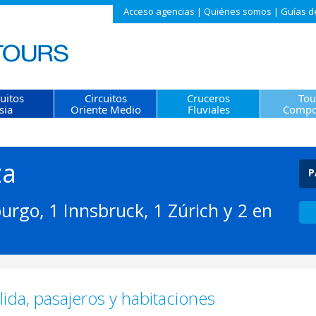
Acceso agencias
|
Quiénes somos
|
Guías d
cuitos
Circuitos
Cruceros
Tou
sia
Oriente Medio
Fluviales
Compo
za
P
urgo, 1 Innsbruck, 1 Zúrich y 2 en
ida, pasajeros y habitaciones