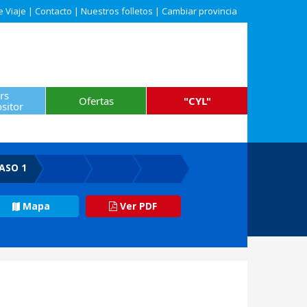
e Viaje
|
Contacto
|
Nuestros folletos
|
Cambiar provincia
rs
Ofertas
"CYL"
sitor
ASO 1
Mapa
Ver PDF