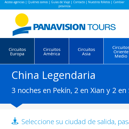
Acceso agencias
|
Quiénes somos
|
Guías de Viaje
|
Contacto
|
Nuestros folletos
|
Cambiar
provincia
Circuito
Circuitos
Circuitos
Circuitos
Oriente
Europa
América
Asia
Medio
China Legendaria
3 noches en Pekín, 2 en Xian y 2 e
Seleccione su ciudad de salida, pas