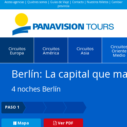
Acceso agencias
|
Quiénes somos
|
Guías de Viaje
|
Contacto
|
Nuestros folletos
|
Cambiar
provincia
Circuito
Circuitos
Circuitos
Circuitos
Oriente
Europa
América
Asia
Medio
Berlín: La capital que ma
4 noches Berlín
PASO 1
Mapa
Ver PDF