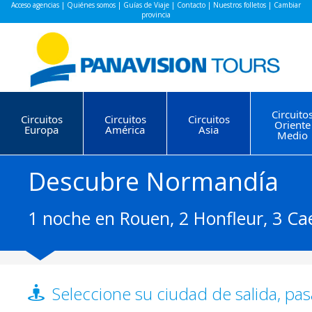
Acceso agencias
|
Quiénes somos
|
Guías de Viaje
|
Contacto
|
Nuestros folletos
|
Cambiar
provincia
Circuito
Circuitos
Circuitos
Circuitos
Oriente
Europa
América
Asia
Medio
Descubre Normandía
1 noche en Rouen, 2 Honfleur, 3 Cae
Seleccione su ciudad de salida, pas