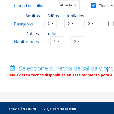
Ciudad de salida:
Alicante
Tierra +
Adultos
Niños
Jubilados
Pasajeros
2
0
0
Dobles
Indiv.
Habitaciones
1
0
Seleccione su fecha de salida y opc
No existen fechas disponibles en este momento para el 
Panavisión Tours
Viaja con Nosotros