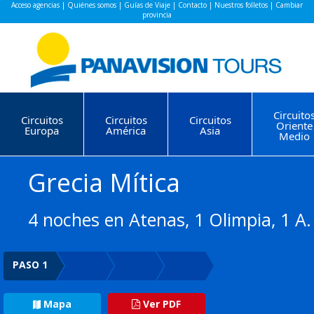
Acceso agencias
|
Quiénes somos
|
Guías de Viaje
|
Contacto
|
Nuestros folletos
|
Cambiar
provincia
Circuito
Circuitos
Circuitos
Circuitos
Oriente
Europa
América
Asia
Medio
Grecia Mítica
4 noches en Atenas, 1 Olimpia, 1 A
PASO 1
Mapa
Ver PDF