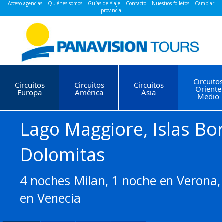
Acceso agencias
|
Quiénes somos
|
Guías de Viaje
|
Contacto
|
Nuestros folletos
|
Cambiar
provincia
Circuito
Circuitos
Circuitos
Circuitos
Oriente
Europa
América
Asia
Medio
Lago Maggiore, Islas Bo
Dolomitas
4 noches Milan, 1 noche en Verona
en Venecia