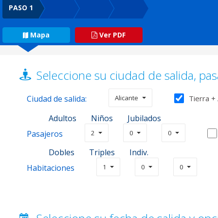
PASO 1
Mapa
Ver PDF
Seleccione su ciudad de salida, pas
Ciudad de salida:
Alicante
Tierra +
Adultos
Niños
Jubilados
Pasajeros
2
0
0
Dobles
Triples
Indiv.
Habitaciones
1
0
0