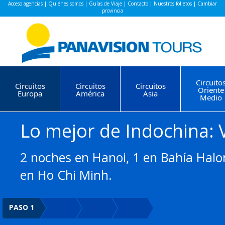
Acceso agencias
|
Quiénes somos
|
Guías de Viaje
|
Contacto
|
Nuestros folletos
|
Cambiar
provincia
Circuito
Circuitos
Circuitos
Circuitos
Oriente
Europa
América
Asia
Medio
Lo mejor de Indochina:
2 noches en Hanoi, 1 en Bahía Halon
en Ho Chi Minh.
PASO 1