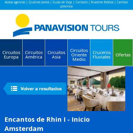
Acceso agencias
|
Quiénes somos
|
Guías de Viaje
|
Contacto
|
Nuestros folletos
|
Cambiar
provincia
Circuitos
Circuitos
Circuitos
Circuitos
Cruceros
Oriente
Ofertas
Europa
América
Asia
Fluviales
Medio
Encantos de Rhin I - Inicio
Amsterdam