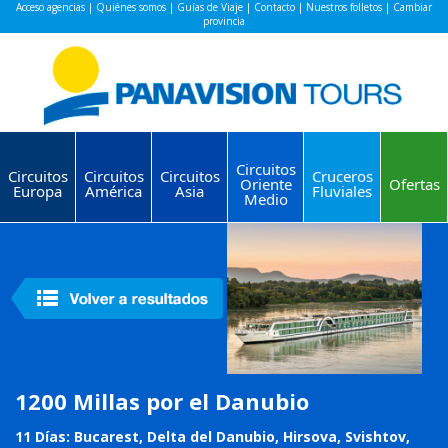
Acceso agencias
|
Quiénes somos
|
Guías de Viaje
|
Contacto
|
Nuestros folletos
|
Cambiar
provincia
Circuitos
Circuitos
Circuitos
Circuitos
Cruceros
Oriente
Ofertas
Europa
América
Asia
Fluviales
Medio
1200 Millas por el Danubio
11 Días: Bucarest, Delta del Danubio, Hirsova, Svishtov,