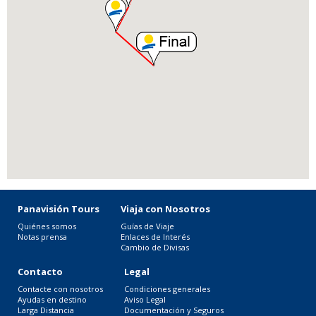
Panavisión Tours
Viaja con Nosotros
Quiénes somos
Guías de Viaje
Notas prensa
Enlaces de Interés
Cambio de Divisas
Contacto
Legal
Contacte con nosotros
Condiciones generales
Ayudas en destino
Aviso Legal
Larga Distancia
Documentación y Seguros