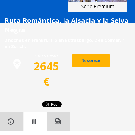
Ruta Romántica, la Alsacia y la Selva
Negra
2 noches en Frankfurt, 2 en Estrasburgo, 2 en Colmar, 1
en Zúrich.
8 días desde
Reservar
2645
€