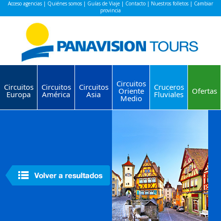
Acceso agencias
|
Quiénes somos
|
Guías de Viaje
|
Contacto
|
Nuestros folletos
|
Cambiar
provincia
Circuitos
Circuitos
Circuitos
Circuitos
Cruceros
Oriente
Ofertas
Europa
América
Asia
Fluviales
Medio