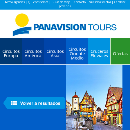
Acceso agencias
|
Quiénes somos
|
Guías de Viaje
|
Contacto
|
Nuestros folletos
|
Cambiar
provincia
Circuitos
Circuitos
Circuitos
Circuitos
Cruceros
Oriente
Ofertas
Europa
América
Asia
Fluviales
Medio