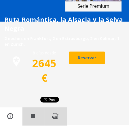
Ruta Romántica, la Alsacia y la Selva
Negra
2 noches en Frankfurt, 2 en Estrasburgo, 2 en Colmar, 1
en Zúrich.
8 días desde
Reservar
2645
€