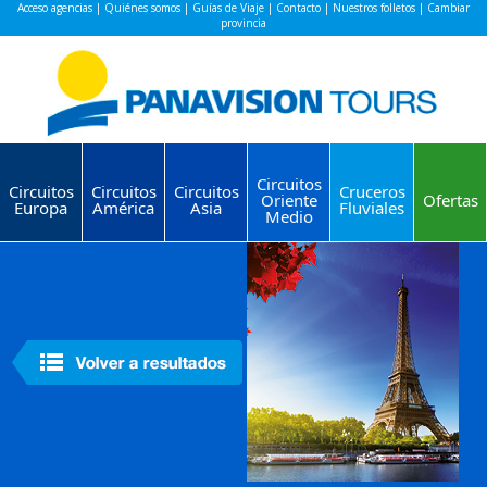
Acceso agencias
|
Quiénes somos
|
Guías de Viaje
|
Contacto
|
Nuestros folletos
|
Cambiar
provincia
Circuitos
Circuitos
Circuitos
Circuitos
Cruceros
Oriente
Ofertas
Europa
América
Asia
Fluviales
Medio