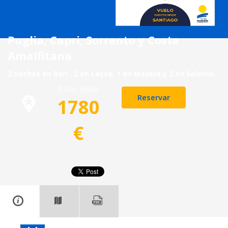
Puglia, Capri, Sorrento y Costa
Amalfitana
2 noches en Bari , 2 en Lecce, 1 en Matera y 2 en Salerno
8 días desde
Reservar
1780
€