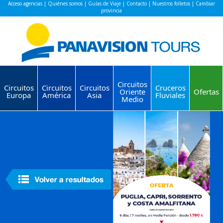
Acceso agencias
|
Quiénes somos
|
Guías de Viaje
|
Contacto
|
Nuestros folletos
|
Cambiar
provincia
Circuitos
Circuitos
Circuitos
Circuitos
Cruceros
Oriente
Ofertas
Europa
América
Asia
Fluviales
Medio