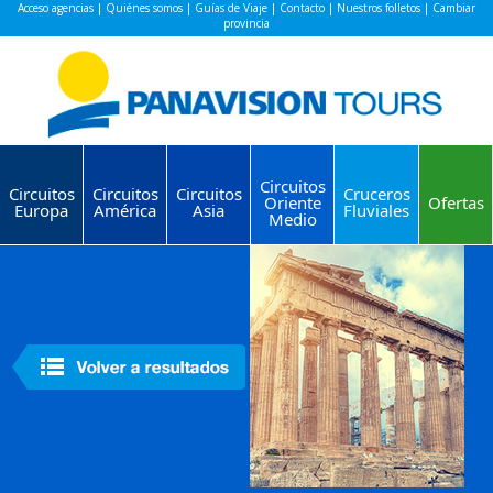
Acceso agencias
|
Quiénes somos
|
Guías de Viaje
|
Contacto
|
Nuestros folletos
|
Cambiar
provincia
Circuitos
Circuitos
Circuitos
Circuitos
Cruceros
Oriente
Ofertas
Europa
América
Asia
Fluviales
Medio