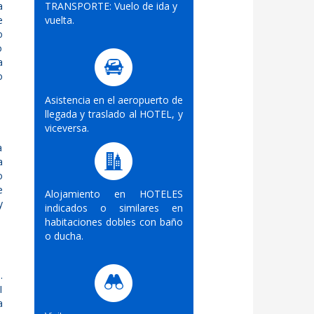
a
TRANSPORTE: Vuelo de ida y
e
vuelta.
o
o
a
o
Asistencia en el aeropuerto de
llegada y traslado al HOTEL, y
viceversa.
a
a
o
e
Alojamiento en HOTELES
y
indicados o similares en
habitaciones dobles con baño
o ducha.
.
I
a