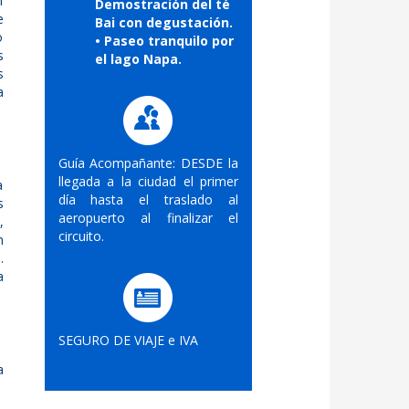
n
Demostración del té
e
Bai con degustación.
o
• Paseo tranquilo por
s
el lago Napa.
s
a
Guía Acompañante: DESDE la
llegada a la ciudad el primer
a
día hasta el traslado al
s
aeropuerto al finalizar el
,
circuito.
n
.
a
SEGURO DE VIAJE e IVA
a