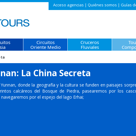
Acceso agencias
|
Quiénes somos
|
Guías d
cuitos
Circuitos
Cruceros
Tou
sia
Oriente Medio
Fluviales
Compo
eta
nan: La China Secreta
 Yunnan, donde la geografía y la cultura se funden en paisajes sorp
erintos calcáreos del Bosque de Piedra, pasearemos por los casco
y navegaremos por el espejo del lago Erhai;