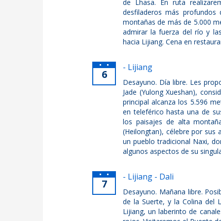
de Lhasa. En ruta realizar
desfiladeros más profundos 
montañas de más de 5.000 met
admirar la fuerza del río y l
hacia Lijiang. Cena en restaur
- Lijiang
6
Desayuno. Día libre. Les pro
Jade (Yulong Xueshan), consi
principal alcanza los 5.596 
en teleférico hasta una de s
los paisajes de alta montañ
(Heilongtan), célebre por sus 
un pueblo tradicional Naxi, d
algunos aspectos de su singula
- Lijiang - Dali
7
Desayuno. Mañana libre. Posibil
de la Suerte, y la Colina del
Lijiang, un laberinto de cana