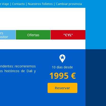
e Viaje
|
Contacto
|
Nuestros folletos
|
Cambiar provincia
rs
Ofertas
"CYL"
sitor
rendentes: recorreremos
10 días desde
s históricos de Dali y
1995
€
Reservar