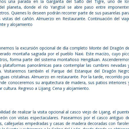
emos una parada en la Garganta del Salto del Tigre, uno de lo
del planeta, donde el río Yangtsé se abre paso entre imponente
ros. Quienes lo deseen podrán recorrer parte de sus pasarelas par
as vistas del cañón. Almuerzo en Restaurante. Continuación del viaj
ante y alojamiento
ponemos la excursión opcional de día completo Monte del Dragón d
derado montaña sagrada por el pueblo Naxi. Este macizo, cuyo pic
metros, forma parte del sistema montañoso Hengduan. Ascenderemo
us plataformas panorámicas para contemplar las cumbres nevadas 
a. Visitaremos también el Parque del Estanque del Dragón Negr
aguas cristalinas. Almuerzo en restaurante. Por la tarde, recorrido po
onde conoceremos su arquitectura de madera, sus patios interiores 
r cultura. Regreso a Lijiang. Cena y alojamiento.
idad de realizar la visita opcional al casco viejo de Lijang, el puent
 León con vistas espectaculares. Pasearmos por el casco antiguo d
les, callejuelas empedradas y casas de madera decoradas con farole