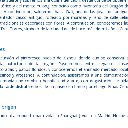
e la Suerte y subiremos a la Colina del León, desde donde se obtiene
histórico y del monte Yulong, conocido como “Montaña del Dragón d
e. A continuación, saldremos hacia Dali, una de las joyas del antigu
antador casco antiguo, rodeado por murallas y lleno de callejuela
radicionales decoradas con flores. A continuación, conoceremos la
Tres Torres, símbolo de la ciudad desde hace más de mil años. Cen
les
cursión al pintoresco pueblo de Xizhou, donde aún se conserva l
nia autóctona de la región. Pasearemos entre elegantes casa
coradas y patios floridos, y conoceremos el animado mercado local
inos y artesanos. A continuación, asistiremos a una demostració
eremonia que combina hospitalidad y arte, con degustación incluida
la tarde disfrutaremos de un paseo en barco por el lago Erhai. Cen
e origen
lado al aeropuerto para volar a Shanghai ( Vuelo a Madrid. Noche 