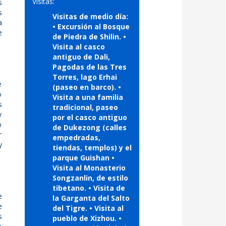
Visitas:
s
s
Visitas de medio día:
a
• Excursión al Bosque
e
de Piedra de Shilin. •
Visita al casco
antiguo de Dali,
Pagodas de las Tres
Torres, lago Erhai
e
(paseo en barco). •
o
Visita a una familia
s
tradicional, paseo
y
por el casco antiguo
o
de Dukezong (calles
r
empedradas,
y
tiendas, templos) y el
parque Guishan •
Visita al Monasterio
Songzanlin, de estilo
tibetano. • Visita de
e
la Garganta del Salto
e
del Tigre. • Visita al
s
pueblo de Xizhou. •