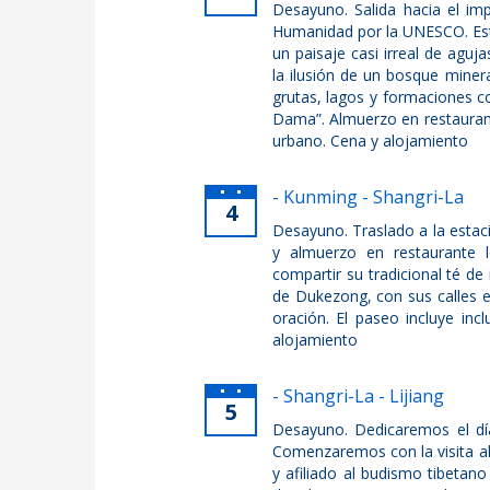
Desayuno. Salida hacia el im
Humanidad por la UNESCO. Est
un paisaje casi irreal de agu
la ilusión de un bosque mine
grutas, lagos y formaciones c
Dama”. Almuerzo en restauran
urbano. Cena y alojamiento
- Kunming - Shangri-La
4
Desayuno. Traslado a la estac
y almuerzo en restaurante lo
compartir su tradicional té d
de Dukezong, con sus calles
oración. El paseo incluye inc
alojamiento
- Shangri-La - Lijiang
5
Desayuno. Dedicaremos el día 
Comenzaremos con la visita al
y afiliado al budismo tibetan