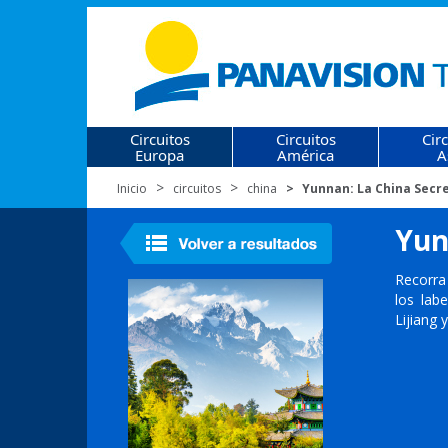
Circuitos
Circuitos
Cir
Europa
América
A
Inicio
circuitos
china
Yunnan: La China Secr
Yun
Recorra
los lab
Lijiang 