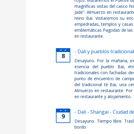
rojos. Visitaremos el Puente d
magníficas vistas del casco 
Jade”. Almuerzo en restaurant
reino Bai. Visitaremos su enc
empedradas, templos y casas t
emblemáticas Pagodas de las 
en restaurante.
- Dali y pueblos tradiciona
8
Desayuno. Por la mañana, ex
esencia del pueblo Bai, et
tradicionales con fachadas de
punto de encuentro de campes
del tradicional té Bai, una c
Almuerzo en restaurante. Por 
en restaurante y alojamiento.
- Dali - Shangai - Ciudad d
9
Desayuno. Tiempo libre. Tras
bordo