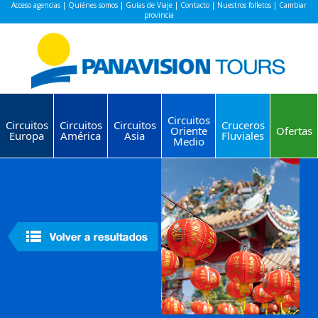
Acceso agencias
|
Quiénes somos
|
Guías de Viaje
|
Contacto
|
Nuestros folletos
|
Cambiar
provincia
Circuitos
Circuitos
Circuitos
Circuitos
Cruceros
Oriente
Ofertas
Europa
América
Asia
Fluviales
Medio